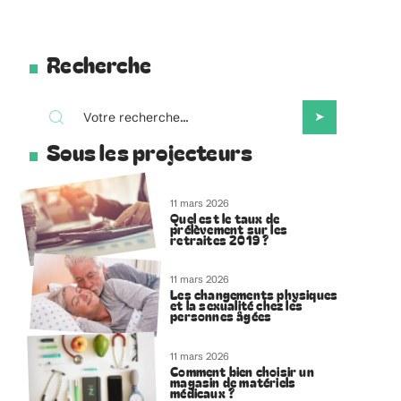
Recherche
Sous les projecteurs
11 mars 2026
Quel est le taux de
prélèvement sur les
retraites 2019 ?
11 mars 2026
Les changements physiques
et la sexualité chez les
personnes âgées
11 mars 2026
Comment bien choisir un
magasin de matériels
médicaux ?