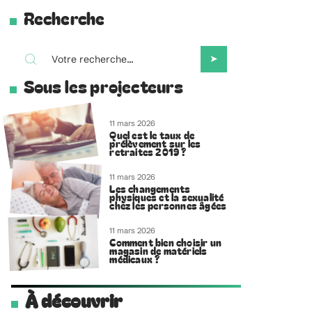
Recherche
Sous les projecteurs
11 mars 2026
Quel est le taux de
prélèvement sur les
retraites 2019 ?
11 mars 2026
Les changements
physiques et la sexualité
chez les personnes âgées
11 mars 2026
Comment bien choisir un
magasin de matériels
médicaux ?
À découvrir