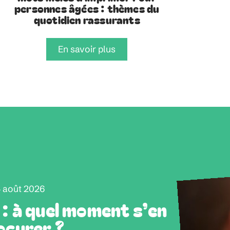
personnes âgées : thèmes du
quotidien rassurants
En savoir plus
 août 2026
 : à quel moment s’en
ocurer ?