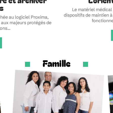
vre et archiver
Lorient
s
Le matériel médical 
dispositifs de maintien
hée au logiciel Proxima,
fonctionne
t aux majeurs protégés de
ions
…
Famille