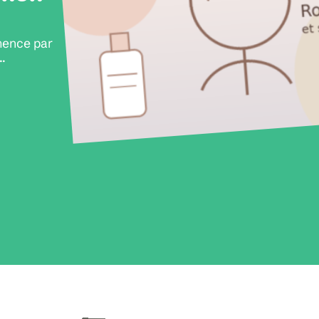
mence par
…