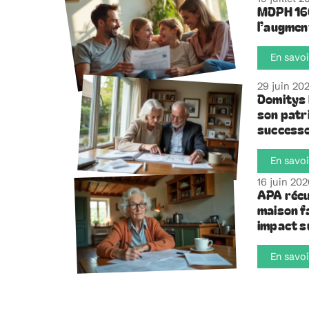
MDPH 160
l’augment
En savoi
29 juin 20
Domitys 
son patri
successo
En savoi
16 juin 20
APA récu
maison fa
impact s
En savoi