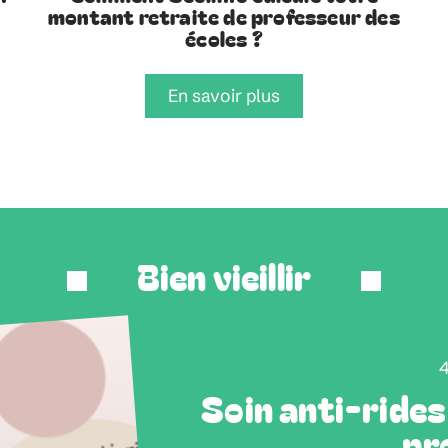
montant retraite de professeur des
écoles ?
En savoir plus
Bien vieillir
4
Soin anti-rides
pr