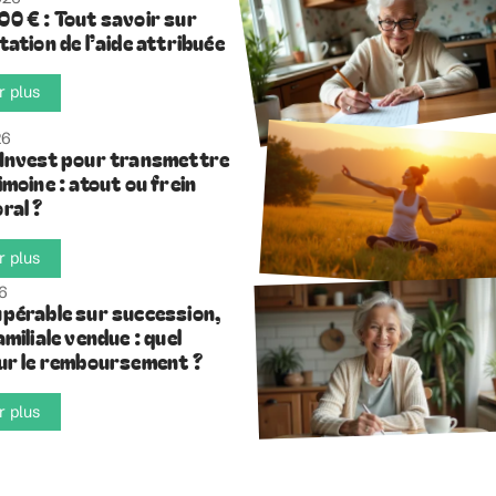
0 € : Tout savoir sur
ation de l’aide attribuée
r plus
26
Invest pour transmettre
moine : atout ou frein
ral ?
r plus
26
pérable sur succession,
miliale vendue : quel
ur le remboursement ?
r plus