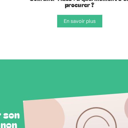
procurer ?
En savoir plus
r son
 non