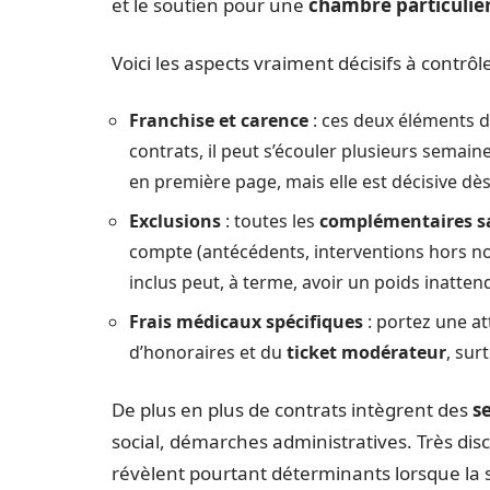
et le soutien pour une
chambre particuliè
Voici les aspects vraiment décisifs à contrôl
Franchise et carence
: ces deux éléments di
contrats, il peut s’écouler plusieurs semai
en première page, mais elle est décisive dès
Exclusions
: toutes les
complémentaires s
compte (antécédents, interventions hors n
inclus peut, à terme, avoir un poids inatten
Frais médicaux spécifiques
: portez une at
d’honoraires et du
ticket modérateur
, sur
De plus en plus de contrats intègrent des
s
social, démarches administratives. Très di
révèlent pourtant déterminants lorsque la sa