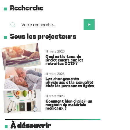
Recherche
Sous les projecteurs
11 mars 2026
Quel est le taux de
prélèvement sur les
retraites 2019 ?
11 mars 2026
Les changements
physiques et la sexualité
chez les personnes âgées
11 mars 2026
Comment bien choisir un
magasin de matériels
médicaux ?
À découvrir