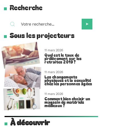
Recherche
Sous les projecteurs
11 mars 2026
Quel est le taux de
prélèvement sur les
retraites 2019 ?
11 mars 2026
Les changements
physiques et la sexualité
chez les personnes âgées
11 mars 2026
Comment bien choisir un
magasin de matériels
médicaux ?
À découvrir