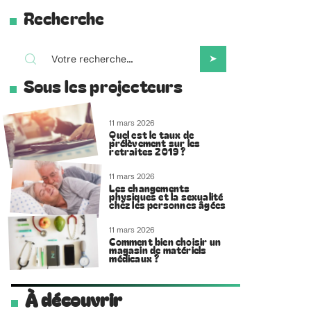
Recherche
Sous les projecteurs
11 mars 2026
Quel est le taux de
prélèvement sur les
retraites 2019 ?
11 mars 2026
Les changements
physiques et la sexualité
chez les personnes âgées
11 mars 2026
Comment bien choisir un
magasin de matériels
médicaux ?
À découvrir