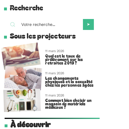
Recherche
Sous les projecteurs
11 mars 2026
Quel est le taux de
prélèvement sur les
retraites 2019 ?
11 mars 2026
Les changements
physiques et la sexualité
chez les personnes âgées
11 mars 2026
Comment bien choisir un
magasin de matériels
médicaux ?
À découvrir