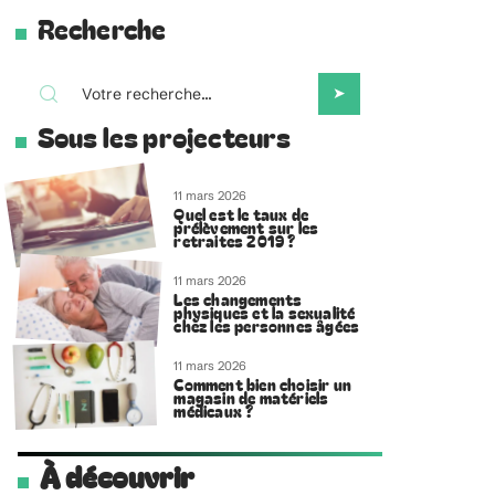
Recherche
Sous les projecteurs
11 mars 2026
Quel est le taux de
prélèvement sur les
retraites 2019 ?
11 mars 2026
Les changements
physiques et la sexualité
chez les personnes âgées
11 mars 2026
Comment bien choisir un
magasin de matériels
médicaux ?
À découvrir