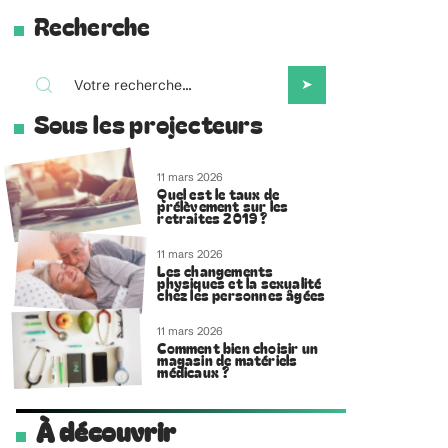
Recherche
Sous les projecteurs
11 mars 2026
Quel est le taux de
prélèvement sur les
retraites 2019 ?
11 mars 2026
Les changements
physiques et la sexualité
chez les personnes âgées
11 mars 2026
Comment bien choisir un
magasin de matériels
médicaux ?
À découvrir