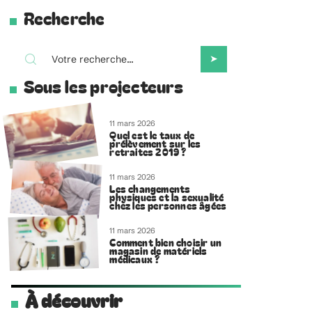
Recherche
Sous les projecteurs
11 mars 2026
Quel est le taux de
prélèvement sur les
retraites 2019 ?
11 mars 2026
Les changements
physiques et la sexualité
chez les personnes âgées
11 mars 2026
Comment bien choisir un
magasin de matériels
médicaux ?
À découvrir